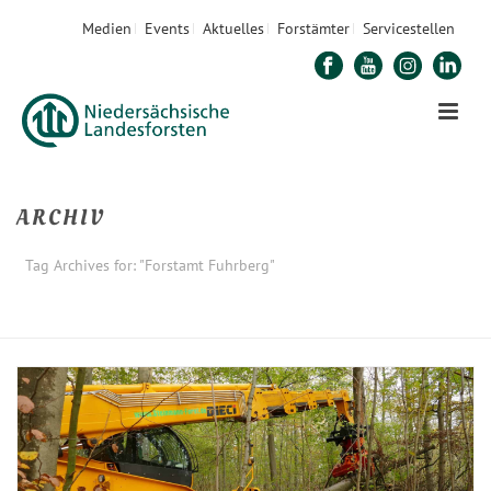
Medien
Events
Aktuelles
Forstämter
Servicestellen
ARCHIV
Tag Archives for: "Forstamt Fuhrberg"
STARTSEITE
»
FORSTAMT FUHRBERG