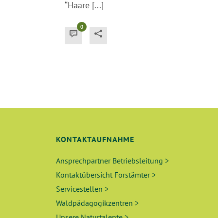
“Haare [...]
0
KONTAKTAUFNAHME
Ansprechpartner Betriebsleitung >
Kontaktübersicht Forstämter >
Servicestellen >
Waldpädagogikzentren >
Unsere Naturtalente >