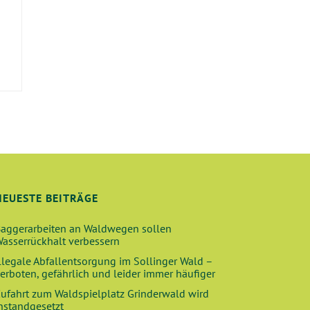
E
NEUESTE BEITRÄGE
aggerarbeiten an Waldwegen sollen
asserrückhalt verbessern
llegale Abfallentsorgung im Sollinger Wald –
erboten, gefährlich und leider immer häufiger
ufahrt zum Waldspielplatz Grinderwald wird
nstandgesetzt