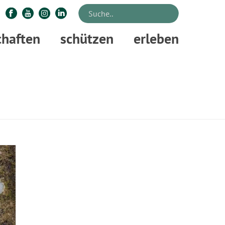
chaften
schützen
erleben
STARTSEITE
»
FRAUNHOFER-INSTITUT FÜR HOLZFORSCHUNG WKI