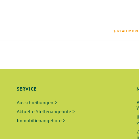
READ MOR
SERVICE
Ausschreibungen >
B
W
Aktuelle Stellenangebote >
I
Immobilienangebote >
v
Z
i