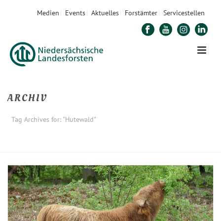
Medien
Events
Aktuelles
Forstämter
Servicestellen
ARCHIV
Tag Archives for: "Hutewald"
STARTSEITE
»
HUTEWALD