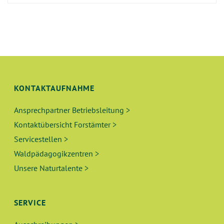
KONTAKTAUFNAHME
Ansprechpartner Betriebsleitung >
Kontaktübersicht Forstämter >
Servicestellen >
Waldpädagogikzentren >
Unsere Naturtalente >
SERVICE