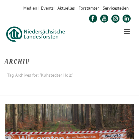
Medien
Events
Aktuelles
Forstämter
Servicestellen
ARCHIV
Tag Archives for: "Kühstedter Holz"
STARTSEITE
»
KÜHSTEDTER HOLZ