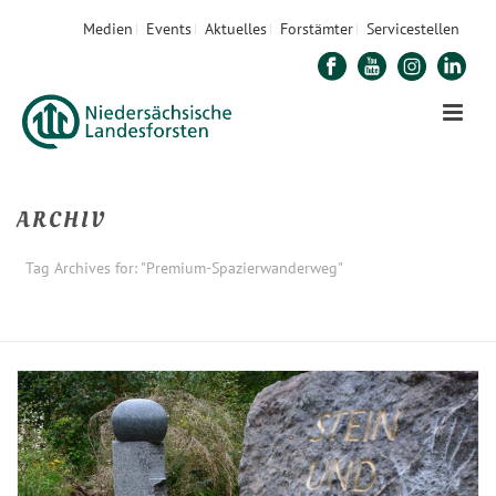
Medien
Events
Aktuelles
Forstämter
Servicestellen
ARCHIV
Tag Archives for: "Premium-Spazierwanderweg"
STARTSEITE
»
PREMIUM-SPAZIERWANDERWEG