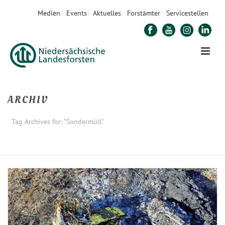
Medien
Events
Aktuelles
Forstämter
Servicestellen
ARCHIV
Tag Archives for: "Sondermüll"
STARTSEITE
»
SONDERMÜLL