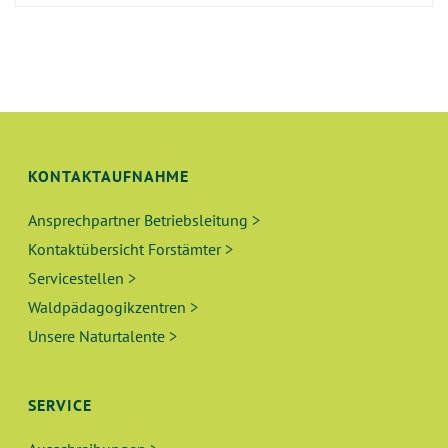
KONTAKTAUFNAHME
Ansprechpartner Betriebsleitung >
Kontaktübersicht Forstämter >
Servicestellen >
Waldpädagogikzentren >
Unsere Naturtalente >
SERVICE