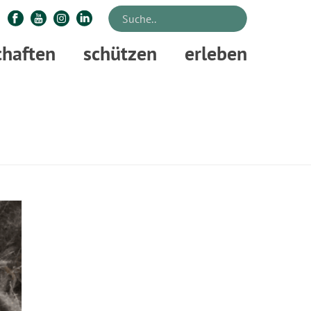
chaften
schützen
erleben
STARTSEITE
»
SPINNKURS