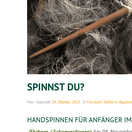
SPINNST DU?
Von
Gepostet
19. Oktober 2023
In
Forstamt Sellhorn
,
Regiona
HANDSPINNEN FÜR ANFÄNGER I
(
Ehrhorn / Schneverdingen)
Am 04. November 