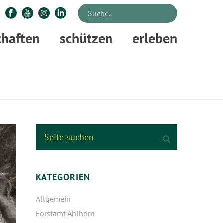
chaften
schützen
erleben
STARTSEITE
»
SPINNST DU?
KATEGORIEN
Allgemein
Forstamt Ahlhorn