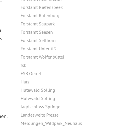
Forstamt Riefensbeek
Forstamt Rotenburg
Forstamt Saupark
n
Forstamt Seesen
s
Forstamt Sellhorn
Forstamt Unterlüß
Forstamt Wolfenbüttel
fsb
FSB Oerrel
Harz
Hutewald Solling
Hutewald Solling
Jagdschloss Springe
Landesweite Presse
nen.
Meldungen_Wildpark_Neuhaus