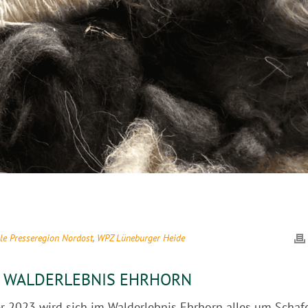
le Presseregion Nordost
,
WPZ Lüneburger Heide
M WALDERLEBNIS EHRHORN
2023 wird sich im Walderlebnis Ehrhorn alles um Schafe