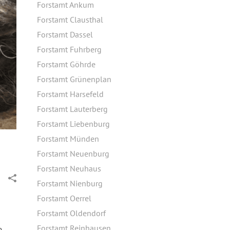
Forstamt Ankum
Forstamt Clausthal
Forstamt Dassel
Forstamt Fuhrberg
Forstamt Göhrde
Forstamt Grünenplan
Forstamt Harsefeld
Forstamt Lauterberg
Forstamt Liebenburg
Forstamt Münden
Forstamt Neuenburg
Forstamt Neuhaus
Forstamt Nienburg
Forstamt Oerrel
Forstamt Oldendorf
Forstamt Reinhausen
,