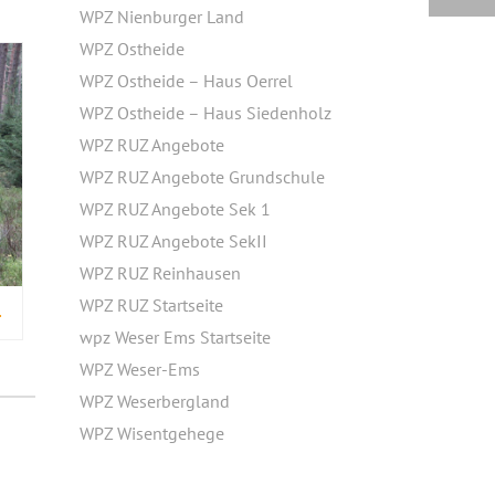
WPZ Nienburger Land
WPZ Ostheide
WPZ Ostheide – Haus Oerrel
WPZ Ostheide – Haus Siedenholz
WPZ RUZ Angebote
WPZ RUZ Angebote Grundschule
WPZ RUZ Angebote Sek 1
WPZ RUZ Angebote SekII
WPZ RUZ Reinhausen
WPZ RUZ Startseite
BNIS EHRHORN
wpz Weser Ems Startseite
WPZ Weser-Ems
WPZ Weserbergland
WPZ Wisentgehege