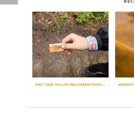
REC
DREI TAGE VOLLER WALDABENTEUER – „WUNDERWERK BAUM“ BEGEISTERT FERIENKINDER IM WALDERLEBNIS EHRHORN