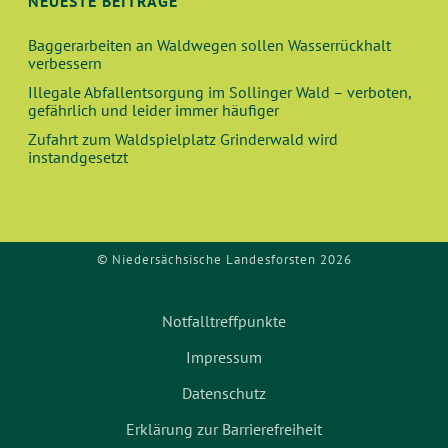
NEUESTE BEITRÄGE
Baggerarbeiten an Waldwegen sollen Wasserrückhalt
verbessern
Illegale Abfallentsorgung im Sollinger Wald – verboten,
gefährlich und leider immer häufiger
Zufahrt zum Waldspielplatz Grinderwald wird
instandgesetzt
© Niedersächsische Landesforsten 2026
Notfalltreffpunkte
Impressum
Datenschutz
Erklärung zur Barrierefreiheit