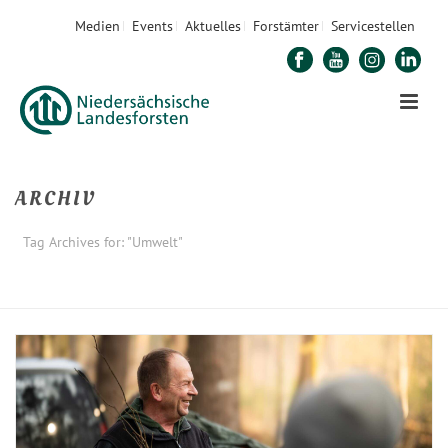
Medien
Events
Aktuelles
Forstämter
Servicestellen
ARCHIV
Tag Archives for: "Umwelt"
STARTSEITE
»
UMWELT