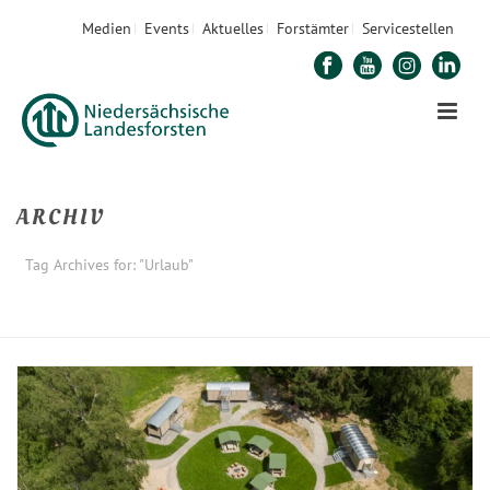
Medien
Events
Aktuelles
Forstämter
Servicestellen
ARCHIV
Tag Archives for: "Urlaub"
STARTSEITE
»
URLAUB