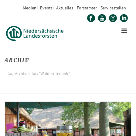
Medien
Events
Aktuelles
Forstämter
Servicestellen
ARCHIV
Tag Archives for: "Walderntedank"
STARTSEITE
»
WALDERNTEDANK