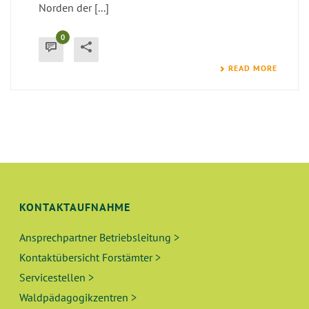
Norden der [...]
0
READ MORE
KONTAKTAUFNAHME
Ansprechpartner Betriebsleitung >
Kontaktübersicht Forstämter >
Servicestellen >
Waldpädagogikzentren >