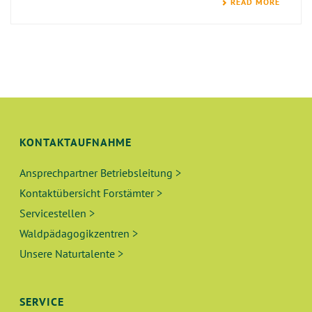
READ MORE
KONTAKTAUFNAHME
Ansprechpartner Betriebsleitung >
Kontaktübersicht Forstämter >
Servicestellen >
Waldpädagogikzentren >
Unsere Naturtalente >
SERVICE