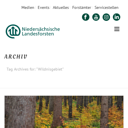
Medien
Events
Aktuelles
Forstämter
Servicestellen
ARCHIV
Tag Archives for: "Wildnisgebiet"
STARTSEITE
»
WILDNISGEBIET