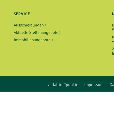
SERVICE
Ausschreibungen >
B
W
Aktuelle Stellenangebote >
I
Immobilienangebote >
v
Z
i
Notfalltreffpunkte
Impressum
Da