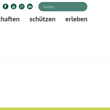
chaften
schützen
erleben
STARTSEITE
»
WILDTIER