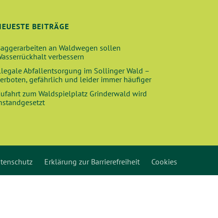
NEUESTE BEITRÄGE
aggerarbeiten an Waldwegen sollen
asserrückhalt verbessern
llegale Abfallentsorgung im Sollinger Wald –
erboten, gefährlich und leider immer häufiger
ufahrt zum Waldspielplatz Grinderwald wird
nstandgesetzt
tenschutz
Erklärung zur Barrierefreiheit
Cookies