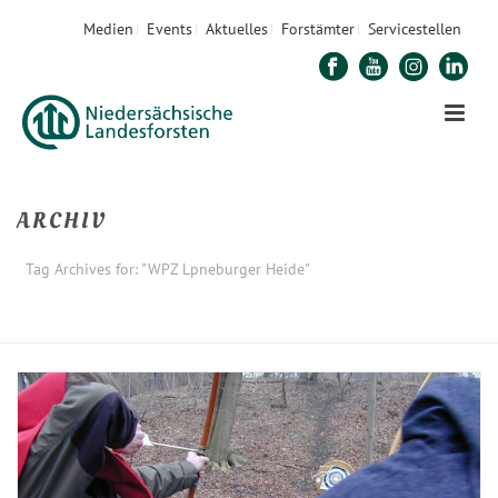
Medien
Events
Aktuelles
Forstämter
Servicestellen
ARCHIV
Tag Archives for: "WPZ Lpneburger Heide"
STARTSEITE
»
WPZ LPNEBURGER HEIDE