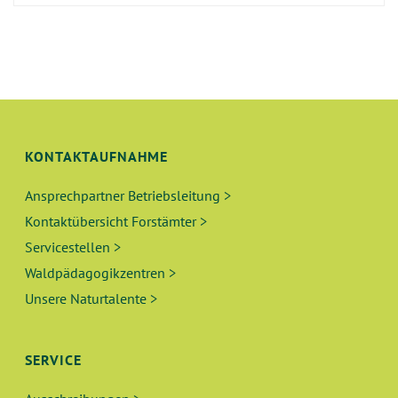
KONTAKTAUFNAHME
Ansprechpartner Betriebsleitung >
Kontaktübersicht Forstämter >
Servicestellen >
Waldpädagogikzentren >
Unsere Naturtalente >
SERVICE