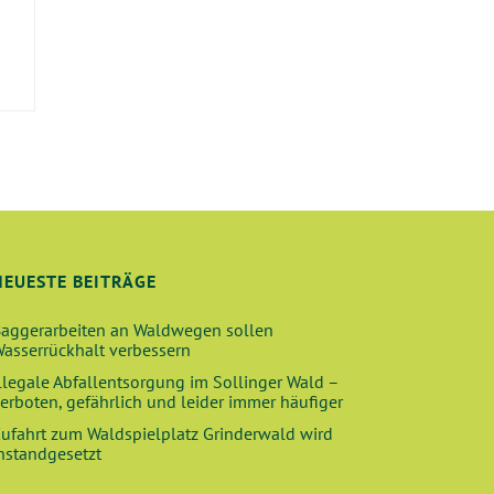
E
NEUESTE BEITRÄGE
aggerarbeiten an Waldwegen sollen
asserrückhalt verbessern
llegale Abfallentsorgung im Sollinger Wald –
erboten, gefährlich und leider immer häufiger
ufahrt zum Waldspielplatz Grinderwald wird
nstandgesetzt