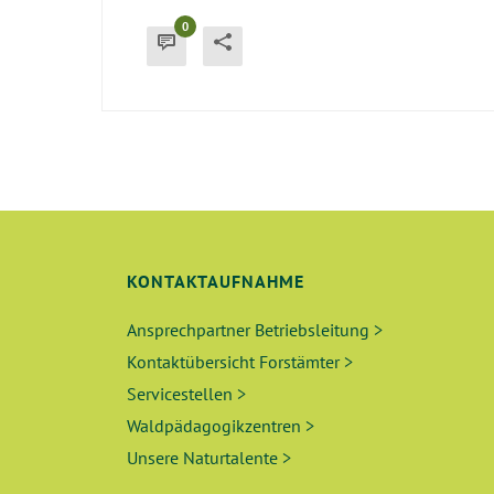
0
KONTAKTAUFNAHME
Ansprechpartner Betriebsleitung >
Kontaktübersicht Forstämter >
Servicestellen >
Waldpädagogikzentren >
Unsere Naturtalente >