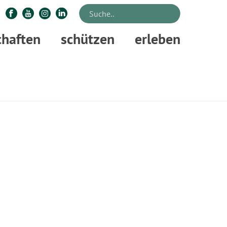
chaften
schützen
erleben
TE
»
VERANSTALTUNGEN
»
BESUCH IM WILDPARK NEUHAUS APRIL