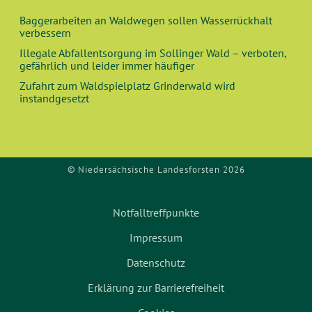
Baggerarbeiten an Waldwegen sollen Wasserrückhalt
verbessern
Illegale Abfallentsorgung im Sollinger Wald – verboten,
gefährlich und leider immer häufiger
Zufahrt zum Waldspielplatz Grinderwald wird
instandgesetzt
© Niedersächsische Landesforsten 2026
Notfalltreffpunkte
Impressum
Datenschutz
Erklärung zur Barrierefreiheit