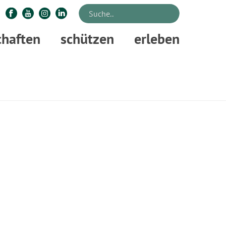
chaften
schützen
erleben
EITE
»
VERANSTALTUNGEN
»
BESUCH IM WILDTIERPARK NEUHAUS