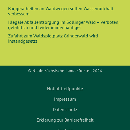
Baggerarbeiten an Waldwegen sollen Wasserrückhalt
verbessern
Illegale Abfallentsorgung im Sollinger Wald – verboten,
gefährlich und leider immer häufiger
Zufahrt zum Waldspielplatz Grinderwald wird
instandgesetzt
© Niedersächsische Landesforsten 2026
Notfalltreffpunkte
Impressum
Datenschutz
Erklärung zur Barrierefreiheit