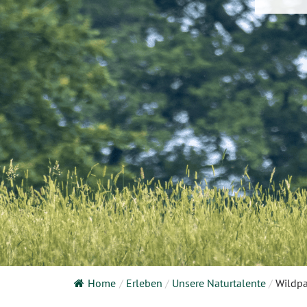
Home
/
Erleben
/
Unsere Naturtalente
/
Wildp