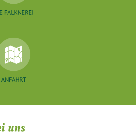
E FALKNEREI
ANFAHRT
ei uns