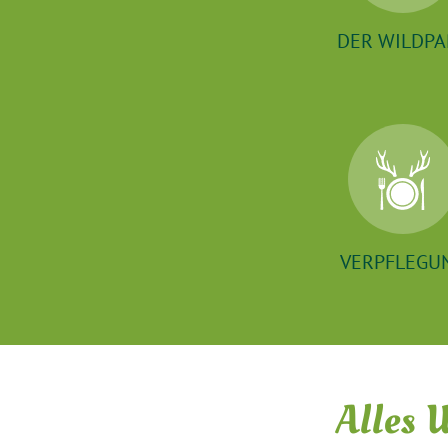
DER WILDPA
VERPFLEGU
Alles 