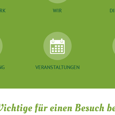
RK
WIR
DI
NG
VERANSTALTUNGEN
Wichtige für einen Besuch b