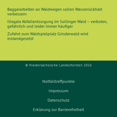
Baggerarbeiten an Waldwegen sollen Wasserrückhalt
verbessern
Illegale Abfallentsorgung im Sollinger Wald – verboten,
gefährlich und leider immer häufiger
Zufahrt zum Waldspielplatz Grinderwald wird
instandgesetzt
© Niedersächsische Landesforsten 2026
Notfalltreffpunkte
Impressum
Datenschutz
Erklärung zur Barrierefreiheit