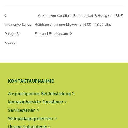
Verkauf von Kartoffeln, Streuobstsaft & Honig vom RUZ
Theaterworkshop –
Reinhausen: immer Mittwochs 16.00 – 18.00 Uhr,
Das große
Forstamt Reinhausen
Krabbeln
KONTAKTAUFNAHME
Ansprechpartner Betriebsleitung >
Kontaktübersicht Forstämter >
Servicestellen >
Waldpädagogikzentren >
Unsere Naturtalente >