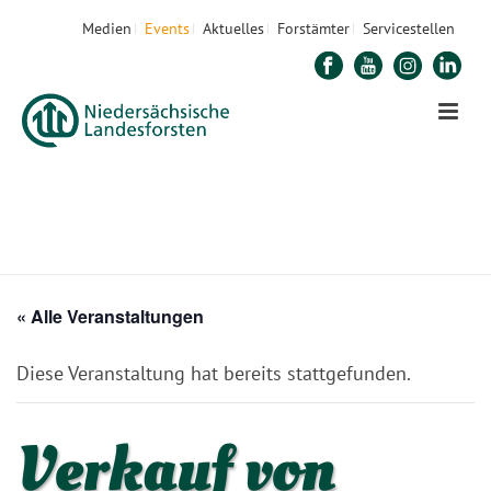
Medien
Events
Aktuelles
Forstämter
Servicestellen
STARTSEITE
»
VERANSTALTUNGEN
»
VERKAUF VON KARTOFFELN,
STREUOBSTSAFT & HONIG VOM RUZ REINHAUSEN: IMMER MITTWOCHS 16.00 –
18.00 UHR, FORSTAMT REINHAUSEN
»
VERKAUF VON KARTOFFELN,
STREUOBSTSAFT & HONIG VOM RUZ REINHAUSEN: IMMER MITTWOCHS 16.00 –
18.00 UHR, FORSTAMT REINHAUSEN
« Alle Veranstaltungen
Diese Veranstaltung hat bereits stattgefunden.
Verkauf von