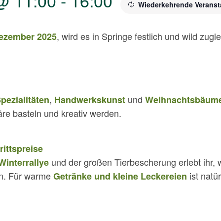
@ 11:00
-
16:00
Wiederkehrende Verans
, wird es in Springe festlich und wild zugl
Dezember 2025
,
und
pezialitäten
Handwerkskunst
Weihnachtsbäume
äre basteln und kreativ werden.
rittspreise
und der großen Tierbescherung erlebt ihr, w
Winterrallye
n. Für warme
ist natü
Getränke und kleine Leckereien