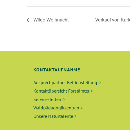
Wilde Weihnacht
Verkauf von Kar
KONTAKTAUFNAHME
Ansprechpartner Betriebsleitung >
Kontaktübersicht Forstämter >
Servicestellen >
Waldpädagogikzentren >
Unsere Naturtalente >