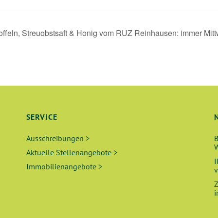
toffeln, Streuobstsaft & Honig vom RUZ Reinhausen: immer Mit
SERVICE
Ausschreibungen >
B
W
Aktuelle Stellenangebote >
I
Immobilienangebote >
v
Z
i