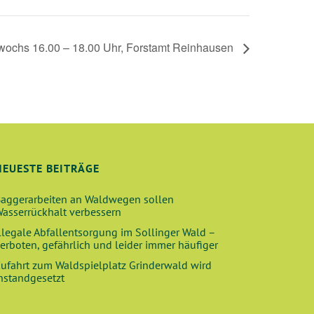
twochs 16.00 – 18.00 Uhr, Forstamt Reinhausen
NEUESTE BEITRÄGE
aggerarbeiten an Waldwegen sollen
asserrückhalt verbessern
llegale Abfallentsorgung im Sollinger Wald –
erboten, gefährlich und leider immer häufiger
ufahrt zum Waldspielplatz Grinderwald wird
nstandgesetzt