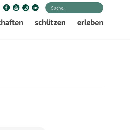
chaften
schützen
erleben
»
VERANSTALTUNGEN
»
WILDE WEIHNACHT
»
WILDE WEIHNACHT