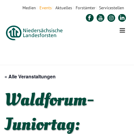
Medien
Events
Aktuelles
Forstämter
Servicestellen
STARTSEITE
»
VERANSTALTUNGEN
»
WALDFORUM-JUNIORTAG: „AUCH DER
HERBST HAT SCHÖNE FARBEN“
« Alle Veranstaltungen
Waldforum-
Juniortag: