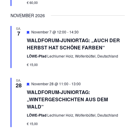
€ 60,00
NOVEMBER 2026
SA.
Empfohlen
November 7 @ 12:00
-
14:30
7
WALDFORUM-JUNIORTAG: „AUCH DER
HERBST HAT SCHÖNE FARBEN“
LÖWE-Pfad
Lechlumer Holz, Wolfenbüttel, Deutschland
€ 15,00
SA.
Empfohlen
November 28 @ 11:00
-
13:00
28
WALDFORUM-JUNIORTAG:
„WINTERGESCHICHTEN AUS DEM
WALD“
LÖWE-Pfad
Lechlumer Holz, Wolfenbüttel, Deutschland
€ 15,00