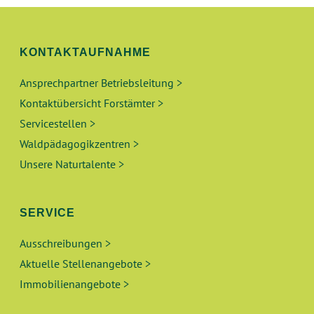
U
S
N
I
KONTAKTAUFNAHME
C
G
H
Ansprechpartner Betriebsleitung >
E
Kontaktübersicht Forstämter >
T
N
Servicestellen >
E
Waldpädagogikzentren >
N
S
Unsere Naturtalente >
-
U
N
A
SERVICE
C
V
Ausschreibungen >
H
I
Aktuelle Stellenangebote >
E
G
Immobilienangebote >
A