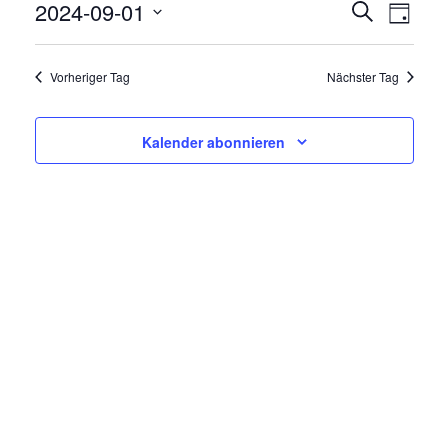
2024-09-01
V
V
Suche
Tag
E
Datum
E
R
wählen.
Vorheriger Tag
Nächster Tag
R
A
N
A
Kalender abonnieren
S
N
T
A
S
L
T
T
A
U
N
L
G
T
A
N