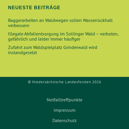
U
T
NEUESTE BEITRÄGE
N
I
Baggerarbeiten an Waldwegen sollen Wasserrückhalt
O
D
verbessern
N
Illegale Abfallentsorgung im Sollinger Wald – verboten,
A
gefährlich und leider immer häufiger
Zufahrt zum Waldspielplatz Grinderwald wird
N
instandgesetzt
S
I
© Niedersächsische Landesforsten 2026
C
H
Notfalltreffpunkte
Impressum
T
Datenschutz
E