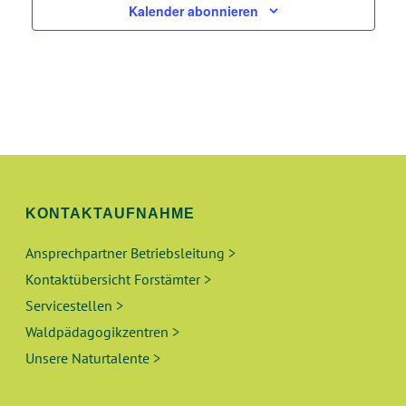
G
Kalender abonnieren
H
E
T
N
E
N
S
-
U
N
A
C
V
KONTAKTAUFNAHME
H
I
Ansprechpartner Betriebsleitung >
E
G
Kontaktübersicht Forstämter >
A
Servicestellen >
U
T
Waldpädagogikzentren >
N
I
Unsere Naturtalente >
O
D