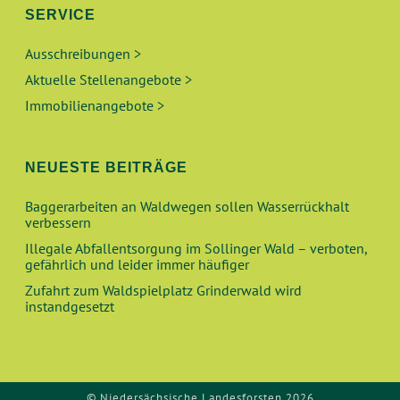
N
SERVICE
A
Ausschreibungen >
N
Aktuelle Stellenangebote >
S
Immobilienangebote >
I
NEUESTE BEITRÄGE
C
Baggerarbeiten an Waldwegen sollen Wasserrückhalt
H
verbessern
Illegale Abfallentsorgung im Sollinger Wald – verboten,
T
gefährlich und leider immer häufiger
Zufahrt zum Waldspielplatz Grinderwald wird
E
instandgesetzt
N
,
© Niedersächsische Landesforsten 2026