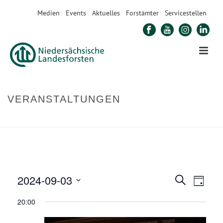
Medien
Events
Aktuelles
Forstämter
Servicestellen
VERANSTALTUNGEN
STARTSEITE
»
VERANSTALTUNGEN
2024-09-03
V
V
Suche
Tag
E
Datum
E
20:00
R
wählen.