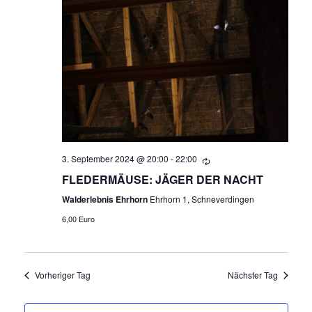
R
A
N
A
S
N
T
A
S
L
T
T
A
U
3. September 2024 @ 20:00
-
22:00
N
FLEDERMÄUSE: JÄGER DER NACHT
L
G
Walderlebnis Ehrhorn
Ehrhorn 1, Schneverdingen
T
A
6,00 Euro
N
U
S
N
Vorheriger Tag
Nächster Tag
I
C