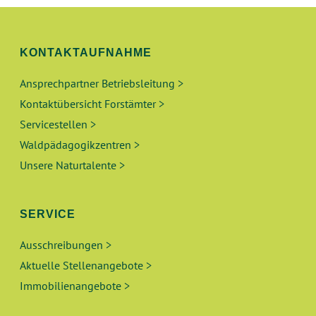
S
N
I
C
G
KONTAKTAUFNAHME
H
E
Ansprechpartner Betriebsleitung >
T
Kontaktübersicht Forstämter >
N
E
Servicestellen >
N
S
Waldpädagogikzentren >
-
Unsere Naturtalente >
U
N
A
C
SERVICE
V
H
Ausschreibungen >
I
Aktuelle Stellenangebote >
E
G
Immobilienangebote >
A
U
T