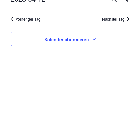
V
Tag
E
Datum
E
R
wählen.
Vorheriger Tag
Nächster Tag
R
A
N
A
Kalender abonnieren
S
N
T
A
S
L
T
T
A
U
N
L
G
T
A
N
U