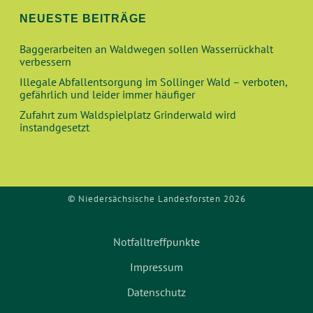
N
I
NEUESTE BEITRÄGE
O
D
Baggerarbeiten an Waldwegen sollen Wasserrückhalt
N
verbessern
A
Illegale Abfallentsorgung im Sollinger Wald – verboten,
gefährlich und leider immer häufiger
N
Zufahrt zum Waldspielplatz Grinderwald wird
instandgesetzt
S
I
C
© Niedersächsische Landesforsten 2026
H
Notfalltreffpunkte
T
Impressum
E
Datenschutz