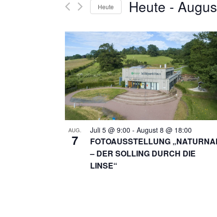
R
Heute
 - 
Augus
Suche
Heute
nach
A
Datum
Veranstaltungen
auswählen.
N
Schlüsselwort.
S
T
A
L
Juli 5 @ 9:00
-
August 8 @ 18:00
AUG.
7
FOTOAUSSTELLUNG „NATURNA
T
– DER SOLLING DURCH DIE
LINSE“
U
N