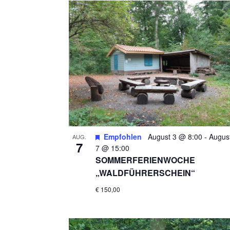
G
E
N
S
U
C
H
Empfohlen
August 3 @ 8:00
-
Augus
AUG.
7
7 @ 15:00
E
SOMMERFERIENWOCHE
„WALDFÜHRERSCHEIN“
U
€ 150,00
N
D