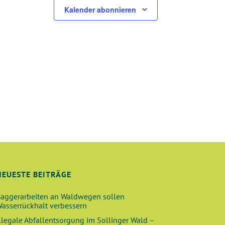
Kalender abonnieren
NEUESTE BEITRÄGE
aggerarbeiten an Waldwegen sollen
asserrückhalt verbessern
llegale Abfallentsorgung im Sollinger Wald –