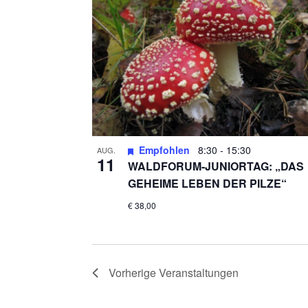
N
A
V
I
G
Empfohlen
8:30
-
15:30
AUG.
11
A
WALDFORUM-JUNIORTAG: „DAS
GEHEIME LEBEN DER PILZE“
T
€ 38,00
I
O
Vorherige
Veranstaltungen
N