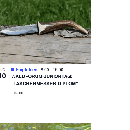
H
T
E
N
-
N
A
V
Empfohlen
8:00
-
15:00
AUG.
10
WALDFORUM-JUNIORTAG:
I
„TASCHENMESSER-DIPLOM“
G
€ 35,00
A
T
I
O