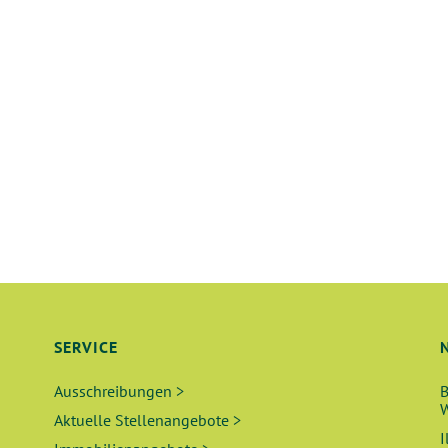
SERVICE
Ausschreibungen >
B
W
Aktuelle Stellenangebote >
I