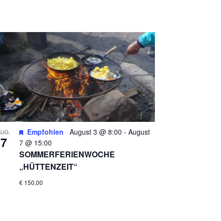
A
N
S
T
A
L
T
U
N
Empfohlen
August 3 @ 8:00
-
August
AUG.
G
7
7 @ 15:00
A
SOMMERFERIENWOCHE
„HÜTTENZEIT“
N
€ 150,00
S
I
C