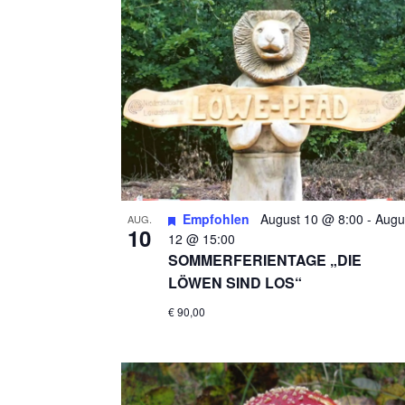
A
N
S
I
C
Empfohlen
August 10 @ 8:00
-
Augu
H
AUG.
10
12 @ 15:00
SOMMERFERIENTAGE „DIE
T
LÖWEN SIND LOS“
E
€ 90,00
N
,