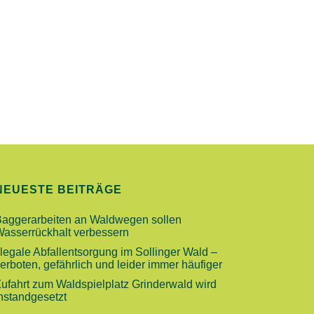
N
S
I
C
H
T
E
N
-
NEUESTE BEITRÄGE
N
Baggerarbeiten an Waldwegen sollen
A
Wasserrückhalt verbessern
llegale Abfallentsorgung im Sollinger Wald –
V
erboten, gefährlich und leider immer häufiger
I
ufahrt zum Waldspielplatz Grinderwald wird
G
nstandgesetzt