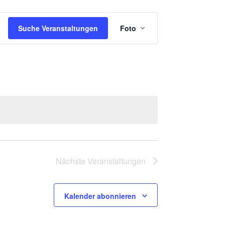
V
Suche Veranstaltungen
Foto
E
R
A
N
S
T
A
L
T
Nächste
Veranstaltungen
U
N
Kalender abonnieren
G
A