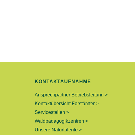
U
N
G
E
N
S
KONTAKTAUFNAHME
U
Ansprechpartner Betriebsleitung >
C
Kontaktübersicht Forstämter >
Servicestellen >
H
Waldpädagogikzentren >
E
Unsere Naturtalente >