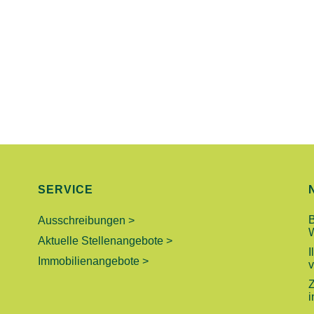
SERVICE
Ausschreibungen >
Aktuelle Stellenangebote >
I
Immobilienangebote >
v
Z
i