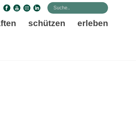
ften
schützen
erleben
STARTSEITE
»
WALDPÄDAGOGIK
»
WPZ OSTHEIDE