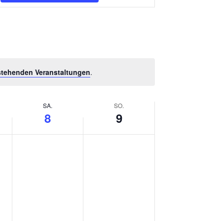
R
A
N
S
stehenden Veranstaltungen
.
T
A
L
SA.
SO.
8
9
T
U
N
G
A
N
S