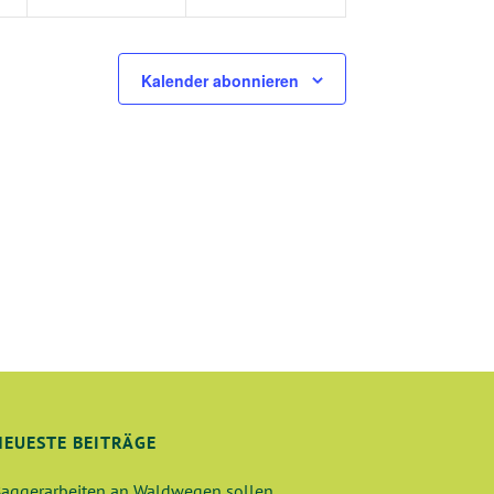
I
O
N
Kalender abonnieren
NEUESTE BEITRÄGE
aggerarbeiten an Waldwegen sollen