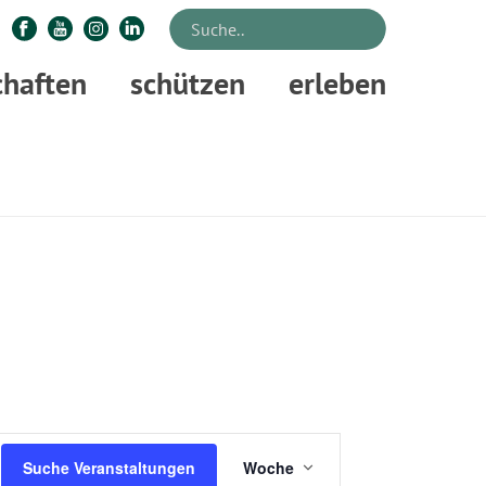
chaften
schützen
erleben
STARTSEITE
»
WALDPÄDAGOGIK
»
WPZ GÖTTINGEN RUZ
V
Suche Veranstaltungen
Woche
E