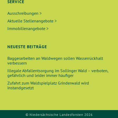
N
SERVICE
A
N
Ausschreibungen >
N
G
Aktuelle Stellenangebote >
Immobilienangebote >
S
E
I
N
NEUESTE BEITRÄGE
C
Baggerarbeiten an Waldwegen sollen Wasserrückhalt
verbessern
H
Illegale Abfallentsorgung im Sollinger Wald – verboten,
gefährlich und leider immer häufiger
T
Zufahrt zum Waldspielplatz Grinderwald wird
E
instandgesetzt
N
,
© Niedersächsische Landesforsten 2026