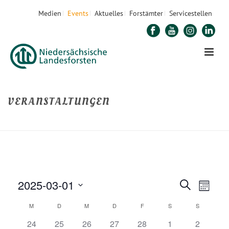
Medien
Events
Aktuelles
Forstämter
Servicestellen
VERANSTALTUNGEN
STARTSEITE
»
VERANSTALTUNGEN
2025-03-01
V
V
Suche
Monat
E
Datum
E
K
M
D
M
D
F
S
S
R
wählen.
0
0
0
0
0
0
0
24
25
26
27
28
1
2