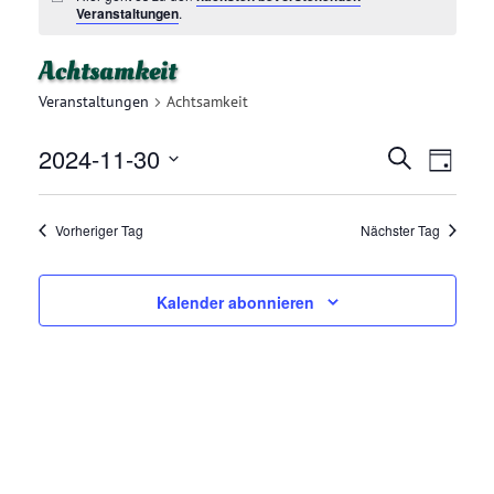
Veranstaltungen
.
Achtsamkeit
Veranstaltungen
Achtsamkeit
2024-11-30
V
V
Suche
Tag
E
Datum
E
R
wählen.
Vorheriger Tag
Nächster Tag
R
A
N
A
Kalender abonnieren
S
N
T
A
S
L
T
T