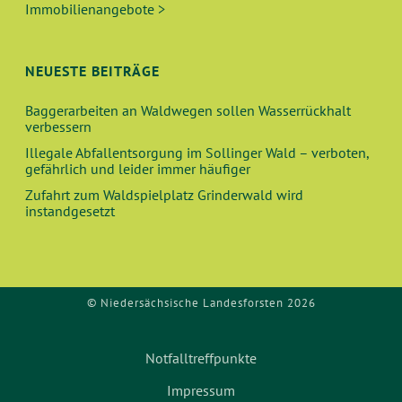
C
Immobilienangebote >
V
H
I
E
NEUESTE BEITRÄGE
G
A
U
Baggerarbeiten an Waldwegen sollen Wasserrückhalt
verbessern
T
N
Illegale Abfallentsorgung im Sollinger Wald – verboten,
I
gefährlich und leider immer häufiger
O
D
Zufahrt zum Waldspielplatz Grinderwald wird
N
instandgesetzt
A
N
© Niedersächsische Landesforsten 2026
S
I
Notfalltreffpunkte
C
Impressum