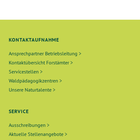
A
U
N
L
G
T
A
N
KONTAKTAUFNAHME
U
S
Ansprechpartner Betriebsleitung >
N
I
Kontaktübersicht Forstämter >
C
G
Servicestellen >
H
Waldpädagogikzentren >
E
T
Unsere Naturtalente >
N
E
N
S
SERVICE
-
U
Ausschreibungen >
N
Aktuelle Stellenangebote >
A