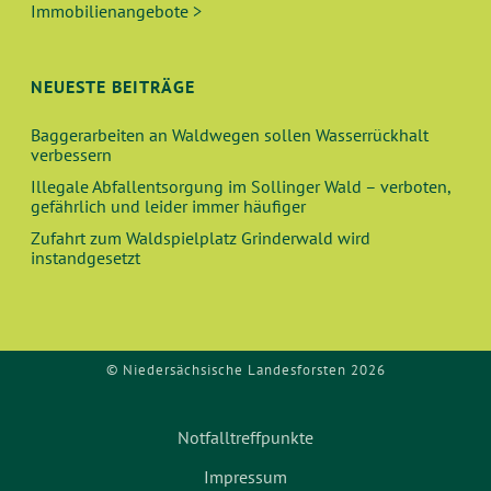
U
T
Immobilienangebote >
N
I
O
D
NEUESTE BEITRÄGE
N
A
Baggerarbeiten an Waldwegen sollen Wasserrückhalt
verbessern
N
Illegale Abfallentsorgung im Sollinger Wald – verboten,
gefährlich und leider immer häufiger
S
Zufahrt zum Waldspielplatz Grinderwald wird
instandgesetzt
I
C
© Niedersächsische Landesforsten 2026
H
T
Notfalltreffpunkte
E
Impressum