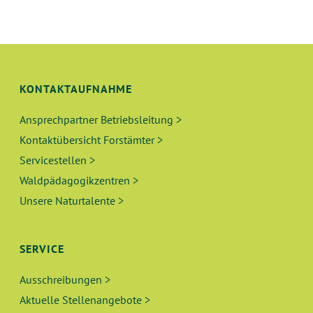
U
S
N
I
C
G
H
KONTAKTAUFNAHME
E
T
Ansprechpartner Betriebsleitung >
N
E
Kontaktübersicht Forstämter >
N
S
Servicestellen >
-
Waldpädagogikzentren >
U
N
Unsere Naturtalente >
A
C
V
H
SERVICE
I
E
G
Ausschreibungen >
A
Aktuelle Stellenangebote >