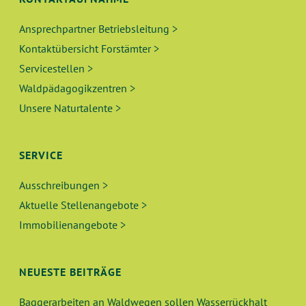
C
S
V
H
T
Ansprechpartner Betriebsleitung >
I
Kontaktübersicht Forstämter >
E
G
A
Servicestellen >
A
U
L
Waldpädagogikzentren >
T
Unsere Naturtalente >
N
T
I
O
D
U
SERVICE
N
A
N
Ausschreibungen >
N
Aktuelle Stellenangebote >
G
Immobilienangebote >
S
E
I
N
NEUESTE BEITRÄGE
C
Baggerarbeiten an Waldwegen sollen Wasserrückhalt