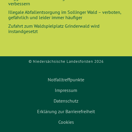
verbessern
H
Illegale Abfallentsorgung im Sollinger Wald – verboten,
gefährlich und leider immer häufiger
T
Zufahrt zum Waldspielplatz Grinderwald wird
instandgesetzt
E
N
,
© Niedersächsische Landesforsten 2026
N
Notfalltreffpunkte
A
Impressum
V
Datenschutz
Erklärung zur Barrierefreiheit
I
Cookies
G