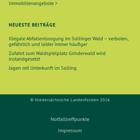
C
Immobilienangebote >
V
H
I
E
NEUESTE BEITRÄGE
G
A
U
Illegale Abfallentsorgung im Sollinger Wald – verboten,
gefährlich und leider immer häufiger
T
N
Zufahrt zum Waldspielplatz Grinderwald wird
I
instandgesetzt
O
D
Jagen mit Unterkunft im Solling
N
A
N
© Niedersächsische Landesforsten 2026
S
Notfalltreffpunkte
I
Impressum
C