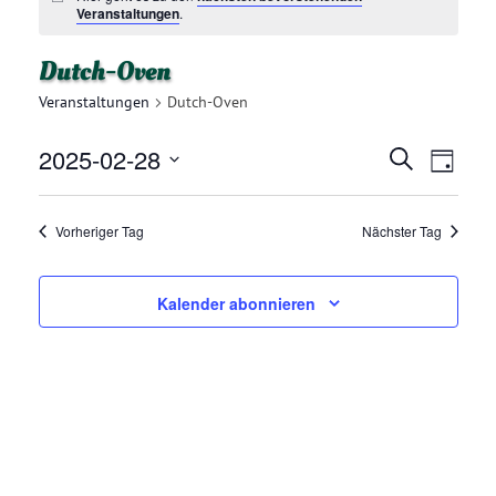
Veranstaltungen
.
Dutch-Oven
Veranstaltungen
Dutch-Oven
2025-02-28
V
V
Suche
Tag
E
Datum
E
R
wählen.
Vorheriger Tag
Nächster Tag
R
A
N
A
Kalender abonnieren
S
N
T
A
S
L
T
T