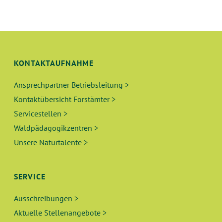
A
U
N
L
G
T
A
N
KONTAKTAUFNAHME
U
S
Ansprechpartner Betriebsleitung >
N
I
Kontaktübersicht Forstämter >
C
G
Servicestellen >
H
Waldpädagogikzentren >
E
T
Unsere Naturtalente >
N
E
N
S
SERVICE
-
U
Ausschreibungen >
N
Aktuelle Stellenangebote >
A