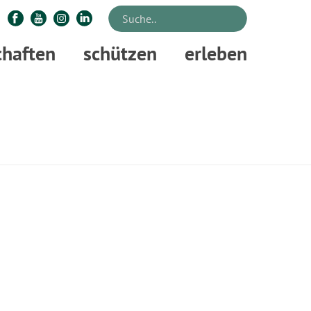
chaften
schützen
erleben
STARTSEITE
»
DUTCH-OVEN