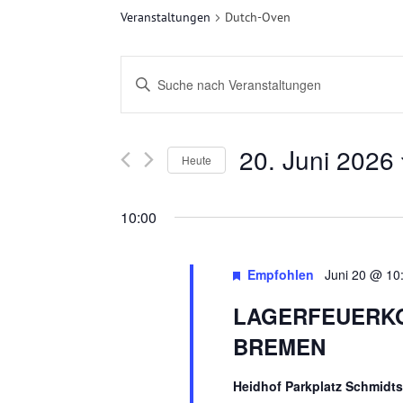
Veranstaltungen
Dutch-Oven
V
Bitte
E
Schlüsselwort
eingeben.
R
20. Juni 2026
Suche
Heute
nach
A
Datum
Veranstaltungen
wählen.
10:00
N
Schlüsselwort.
S
Empfohlen
Juni 20 @ 10
T
LAGERFEUERKO
BREMEN
A
L
Heidhof Parkplatz Schmidts