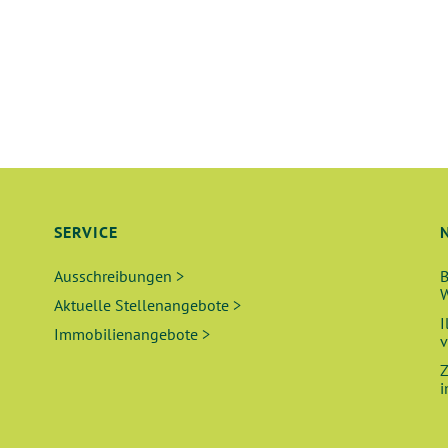
SERVICE
Ausschreibungen >
B
W
Aktuelle Stellenangebote >
I
Immobilienangebote >
v
Z
i