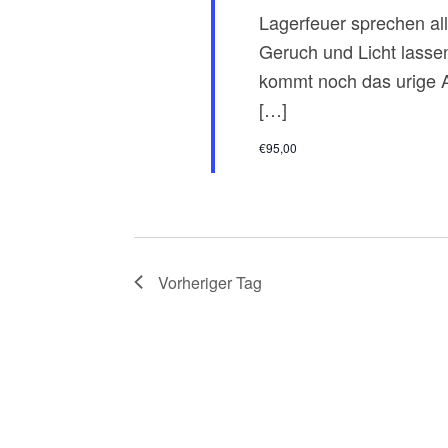
Lagerfeuer sprechen a
T
Geruch und Licht lassen
U
kommt noch das urige A
[…]
N
€95,00
G
E
N
Vorheriger Tag
S
U
C
H