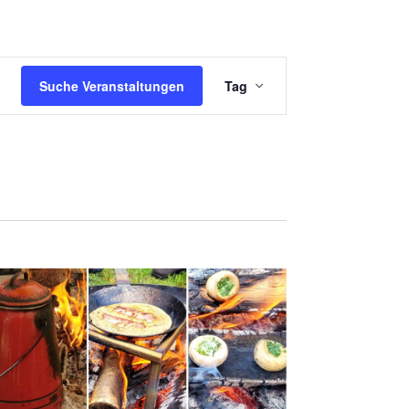
V
Suche Veranstaltungen
Tag
E
R
A
N
S
T
A
L
T
U
N