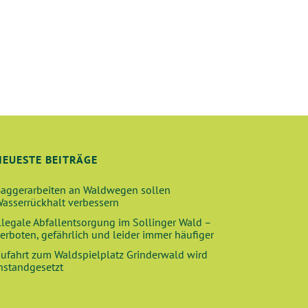
G
A
T
I
O
N
NEUESTE BEITRÄGE
aggerarbeiten an Waldwegen sollen
asserrückhalt verbessern
llegale Abfallentsorgung im Sollinger Wald –
erboten, gefährlich und leider immer häufiger
ufahrt zum Waldspielplatz Grinderwald wird
nstandgesetzt