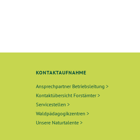
E
U
N
D
A
KONTAKTAUFNAHME
N
Ansprechpartner Betriebsleitung >
S
Kontaktübersicht Forstämter >
I
Servicestellen >
Waldpädagogikzentren >
C
Unsere Naturtalente >
H