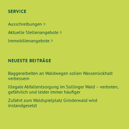
A
U
L
SERVICE
T
N
T
I
Ausschreibungen >
O
Aktuelle Stellenangebote >
D
U
N
Immobilienangebote >
A
N
N
G
NEUESTE BEITRÄGE
S
E
Baggerarbeiten an Waldwegen sollen Wasserrückhalt
verbessern
I
N
Illegale Abfallentsorgung im Sollinger Wald – verboten,
gefährlich und leider immer häufiger
C
Zufahrt zum Waldspielplatz Grinderwald wird
instandgesetzt
H
T