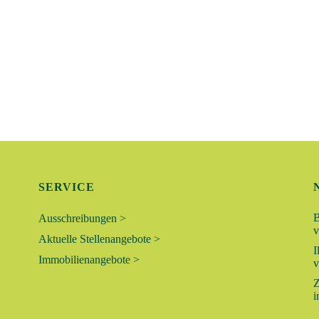
SERVICE
B
Ausschreibungen >
v
Aktuelle Stellenangebote >
I
Immobilienangebote >
v
Z
i