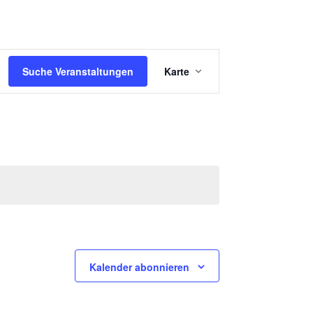
V
Suche Veranstaltungen
Karte
E
R
A
N
S
T
A
L
T
Kalender abonnieren
U
N