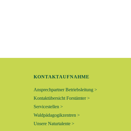
T
U
N
G
E
N
KONTAKTAUFNAHME
S
Ansprechpartner Betriebsleitung >
Kontaktübersicht Forstämter >
U
Servicestellen >
C
Waldpädagogikzentren >
Unsere Naturtalente >
H