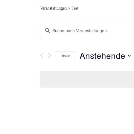
Veranstaltungen
Fest
V
Bitte
Schlüsselwort
E
eingeben.
R
Anstehende
Suche
Heute
nach
A
Datum
Veranstaltungen
auswählen.
N
Schlüsselwort.
S
T
A
L