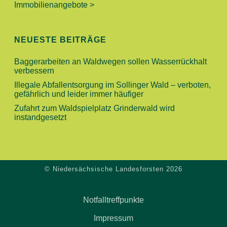
V
Immobilienangebote >
H
I
E
G
NEUESTE BEITRÄGE
A
U
Baggerarbeiten an Waldwegen sollen Wasserrückhalt
T
verbessern
N
I
Illegale Abfallentsorgung im Sollinger Wald – verboten,
gefährlich und leider immer häufiger
O
D
Zufahrt zum Waldspielplatz Grinderwald wird
N
instandgesetzt
A
N
S
© Niedersächsische Landesforsten 2026
I
Notfalltreffpunkte
C
Impressum