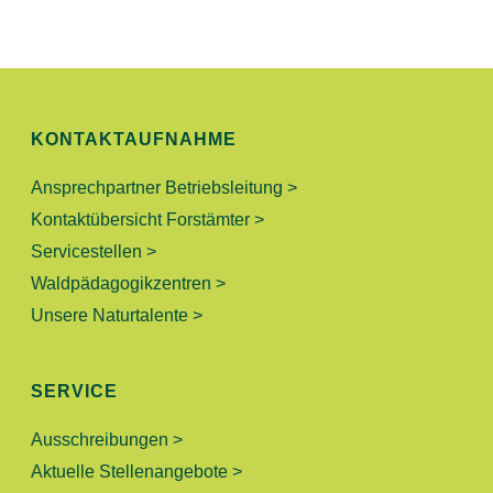
N
L
G
T
A
N
U
KONTAKTAUFNAHME
S
N
I
Ansprechpartner Betriebsleitung >
Kontaktübersicht Forstämter >
C
G
Servicestellen >
H
E
Waldpädagogikzentren >
T
Unsere Naturtalente >
N
E
N
S
SERVICE
-
U
N
Ausschreibungen >
A
C
Aktuelle Stellenangebote >