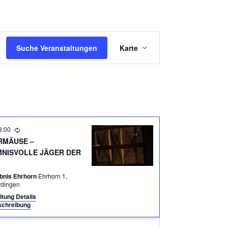
V
Suche Veranstaltungen
Karte
E
R
A
N
S
3:00
T
RMÄUSE –
A
MNISVOLLE JÄGER DER
L
bnis Ehrhorn
Ehrhorn 1,
T
rdingen
U
ltung Details
chreibung
N