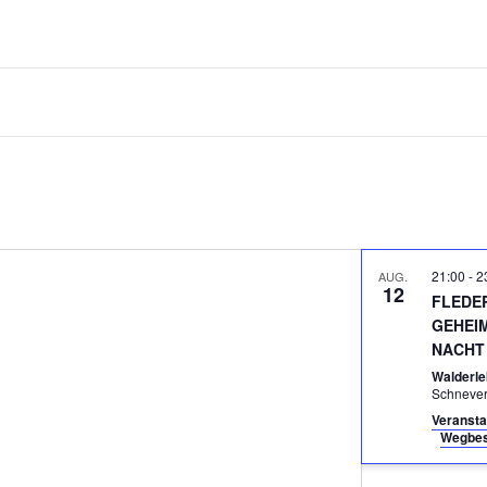
21:00
-
2
AUG.
12
FLEDE
GEHEI
NACHT
Walderle
Schneve
Veransta
Wegbes