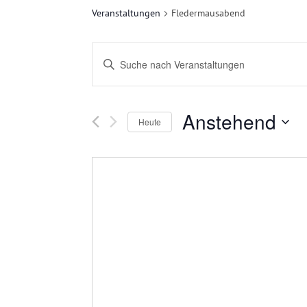
Veranstaltungen
Fledermausabend
V
Bitte
E
Schlüsselwort
eingeben.
R
Anstehend
Suche
Heute
nach
A
Datum
Veranstaltungen
auswählen.
N
Schlüsselwort.
S
T
A
L