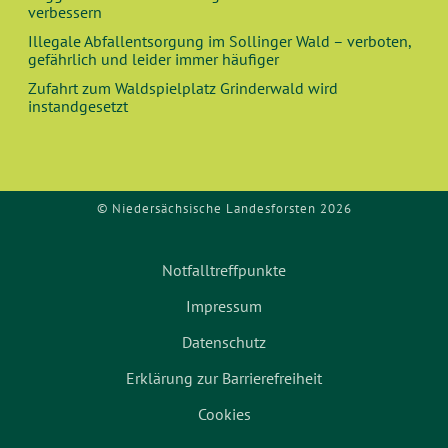
verbessern
H
Illegale Abfallentsorgung im Sollinger Wald – verboten,
gefährlich und leider immer häufiger
T
Zufahrt zum Waldspielplatz Grinderwald wird
instandgesetzt
E
N
,
© Niedersächsische Landesforsten 2026
N
Notfalltreffpunkte
A
Impressum
V
Datenschutz
Erklärung zur Barrierefreiheit
I
Cookies
G