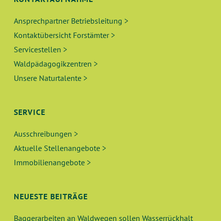
C
S
V
H
T
Ansprechpartner Betriebsleitung >
I
Kontaktübersicht Forstämter >
E
G
A
Servicestellen >
A
U
L
Waldpädagogikzentren >
T
Unsere Naturtalente >
N
T
I
O
D
U
SERVICE
N
A
N
Ausschreibungen >
N
Aktuelle Stellenangebote >
G
Immobilienangebote >
S
E
I
N
NEUESTE BEITRÄGE
C
Baggerarbeiten an Waldwegen sollen Wasserrückhalt