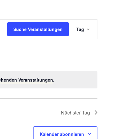
V
Suche Veranstaltungen
Tag
E
R
A
N
S
ehenden Veranstaltungen
.
T
A
L
T
Nächster Tag
U
N
Kalender abonnieren