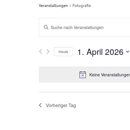
Veranstaltungen
Fotografie
V
Bitte
E
Schlüsselwort
eingeben.
R
1. April 2026
Suche
Heute
nach
A
Datum
Veranstaltungen
wählen.
N
Keine Veranstaltungen
Schlüsselwort.
S
T
Vorheriger Tag
A
L