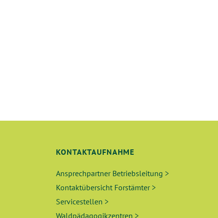
T
U
N
G
E
N
S
KONTAKTAUFNAHME
U
Ansprechpartner Betriebsleitung >
C
Kontaktübersicht Forstämter >
Servicestellen >
H
Waldpädagogikzentren >