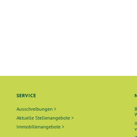
SERVICE
Ausschreibungen >
B
W
Aktuelle Stellenangebote >
I
Immobilienangebote >
v