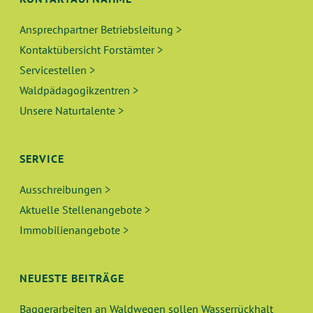
C
S
V
H
T
Ansprechpartner Betriebsleitung >
I
Kontaktübersicht Forstämter >
E
G
A
Servicestellen >
A
U
L
Waldpädagogikzentren >
T
Unsere Naturtalente >
N
T
I
O
D
U
SERVICE
N
A
N
Ausschreibungen >
N
Aktuelle Stellenangebote >
G
Immobilienangebote >
S
E
I
N
NEUESTE BEITRÄGE
C
Baggerarbeiten an Waldwegen sollen Wasserrückhalt