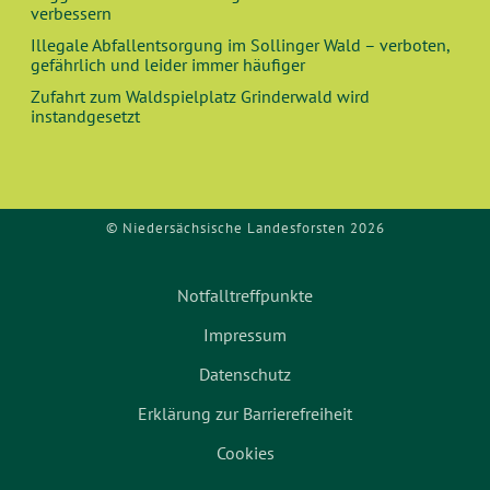
verbessern
H
Illegale Abfallentsorgung im Sollinger Wald – verboten,
gefährlich und leider immer häufiger
T
Zufahrt zum Waldspielplatz Grinderwald wird
instandgesetzt
E
N
,
© Niedersächsische Landesforsten 2026
N
Notfalltreffpunkte
A
Impressum
V
Datenschutz
Erklärung zur Barrierefreiheit
I
Cookies
G