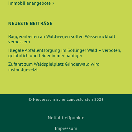
Immobilienangebote >
H
I
E
G
NEUESTE BEITRÄGE
A
U
T
Baggerarbeiten an Waldwegen sollen Wasserrückhalt
verbessern
N
I
Illegale Abfallentsorgung im Sollinger Wald – verboten,
O
D
gefährlich und leider immer häufiger
N
Zufahrt zum Waldspielplatz Grinderwald wird
A
instandgesetzt
N
S
© Niedersächsische Landesforsten 2026
I
Notfalltreffpunkte
C
Impressum