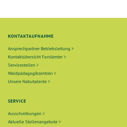
N
L
G
T
A
N
U
KONTAKTAUFNAHME
S
N
I
Ansprechpartner Betriebsleitung >
C
G
Kontaktübersicht Forstämter >
H
Servicestellen >
E
T
Waldpädagogikzentren >
N
E
Unsere Naturtalente >
N
S
-
SERVICE
U
N
Ausschreibungen >
A
C
Aktuelle Stellenangebote >
V