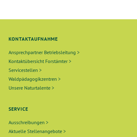
U
S
N
I
C
G
H
KONTAKTAUFNAHME
E
T
Ansprechpartner Betriebsleitung >
N
E
Kontaktübersicht Forstämter >
N
S
Servicestellen >
-
Waldpädagogikzentren >
U
N
Unsere Naturtalente >
A
C
V
H
SERVICE
I
E
G
Ausschreibungen >
A
Aktuelle Stellenangebote >