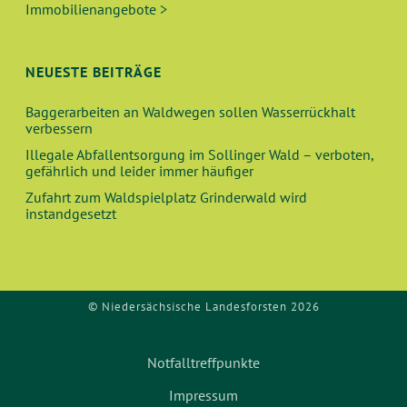
U
T
Immobilienangebote >
N
I
O
D
NEUESTE BEITRÄGE
N
A
Baggerarbeiten an Waldwegen sollen Wasserrückhalt
verbessern
N
Illegale Abfallentsorgung im Sollinger Wald – verboten,
gefährlich und leider immer häufiger
S
Zufahrt zum Waldspielplatz Grinderwald wird
instandgesetzt
I
C
© Niedersächsische Landesforsten 2026
H
T
Notfalltreffpunkte
E
Impressum