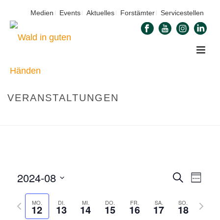
Medien
Events
Aktuelles
Forstämter
Servicestellen
VERANSTALTUNGEN
STARTSEITE
»
VERANSTALTUNGEN
2024-08
V
V
Suche
Woche
E
Datum
E
V
MO.
DI.
MI.
DO.
FR.
SA.
SO.
N
auswählen.
R
12
13
14
15
16
17
18
o
ä