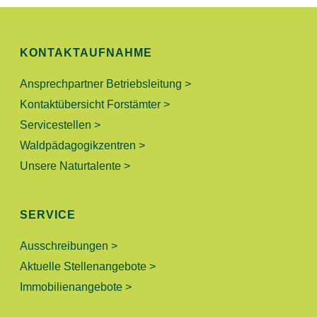
G
H
E
T
KONTAKTAUFNAHME
N
E
N
Ansprechpartner Betriebsleitung >
S
-
Kontaktübersicht Forstämter >
U
N
Servicestellen >
A
Waldpädagogikzentren >
C
Unsere Naturtalente >
V
H
I
E
G
SERVICE
A
U
Ausschreibungen >
T
Aktuelle Stellenangebote >
N
I
Immobilienangebote >
O
D