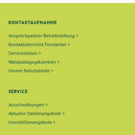
G
H
E
T
KONTAKTAUFNAHME
N
E
N
Ansprechpartner Betriebsleitung >
S
-
Kontaktübersicht Forstämter >
U
N
Servicestellen >
A
Waldpädagogikzentren >
C
Unsere Naturtalente >
V
H
I
E
G
SERVICE
A
U
Ausschreibungen >
T
Aktuelle Stellenangebote >
N
I
Immobilienangebote >
O
D