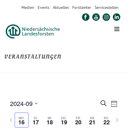
Medien
Events
Aktuelles
Forstämter
Servicestellen
VERANSTALTUNGEN
STARTSEITE
»
VERANSTALTUNGEN
2024-09
V
V
Suche
Woche
E
Datum
E
V
N
MO.
DI.
MI.
DO.
FR.
SA.
SO.
R
auswählen.
16
17
18
19
20
21
22
o
ä