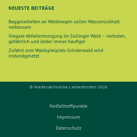
N
A
NEUESTE BEITRÄGE
N
Baggerarbeiten an Waldwegen sollen Wasserrückhalt
verbessern
S
Illegale Abfallentsorgung im Sollinger Wald – verboten,
gefährlich und leider immer häufiger
I
Zufahrt zum Waldspielplatz Grinderwald wird
instandgesetzt
C
H
© Niedersächsische Landesforsten 2026
T
E
Notfalltreffpunkte
N
Impressum
Datenschutz
,